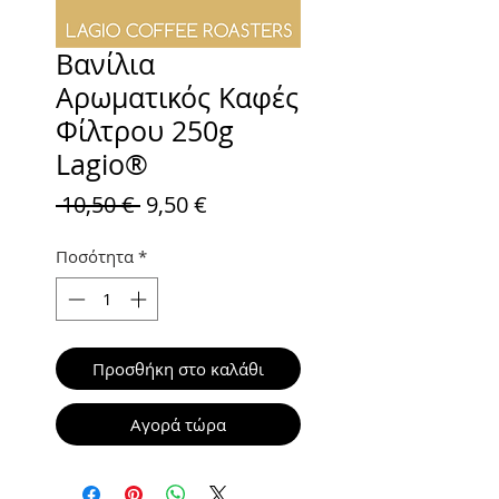
Βανίλια
Αρωματικός Καφές
Φίλτρου 250g
Lagio®
Κανονική
Τιμή
 10,50 € 
9,50 €
τιμή
Έκπτωσης
Ποσότητα
*
Προσθήκη στο καλάθι
Αγορά τώρα