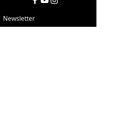
Newsletter
>
Η εταιρεία μας είναι εξειδικευμένη στον
αυτοματισμό και τη ρομποτική και έχει λάβει
Ευρωπαϊκές & Διεθνείς διακρίσεις.
Κατασκευάζουμε μηχανές καβουρδίσματος
καφέ και προϊόντα HO.RE.CA..
ΟΡΟΙ ΧΡΗΣΗΣ
ΠΟΛΙΤΙΚΗ ΑΠΟΡΡΗΤΟΥ
ΑΣΦΑΛΕΙΑ
ΠΟΛΙΤΙΚΗ
ΣΥΝΑΛΛΑΓΩΝ
ΕΠΙΣΤΡΟΦΩΝ