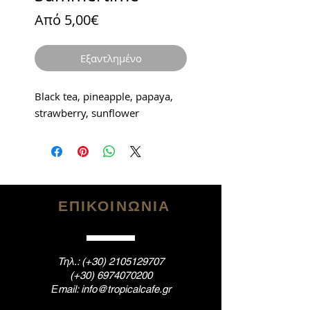
Τιμή
Από
5,00€
Έκπτωσης
Εξαντλημένο
Black tea, pineapple, papaya,
strawberry, sunflower
ΕΠΙΚΟΙΝΩΝΙΑ
Tηλ.: (+30)
2105129707
(+30)
6974070200
Εmail:
info@tropicalcafe.gr