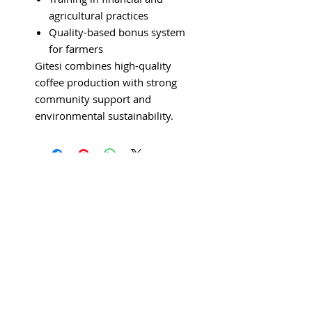
agricultural practices
Quality-based bonus system
for farmers
Gitesi combines high-quality
coffee production with strong
community support and
environmental sustainability.
ΕΠΙΚΟΙΝΩΝΙΑ
Tηλ.: (+30)
2105129707
(+30)
6974070200
Εmail:
info@tropicalcafe.gr