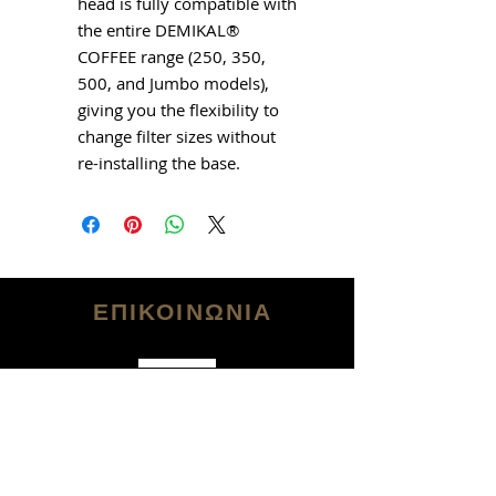
head is fully compatible with
the entire DEMIKAL®
COFFEE range (250, 350,
500, and Jumbo models),
giving you the flexibility to
change filter sizes without
re-installing the base.
ΕΠΙΚΟΙΝΩΝΙΑ
Tηλ.: (+30)
2105129707
(+30)
6974070200
Εmail:
info@tropicalcafe.gr