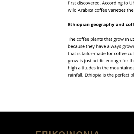
first discovered. According to U
wild Arabica coffee varieties the
Ethiopian geography and cof
The coffee plants that grow in E
because they have always grown
that is tailor-made for coffee cu
grow is just acidic enough for t
high altitudes in the mountaino
rainfall, Ethiopia is the perfect 
ΕΠΙΚΟΙΝΩΝΙΑ