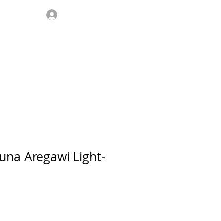
Σύνδεση
μας
FAQ
Επικοινωνία
una Aregawi Light-
ή
πτωσης