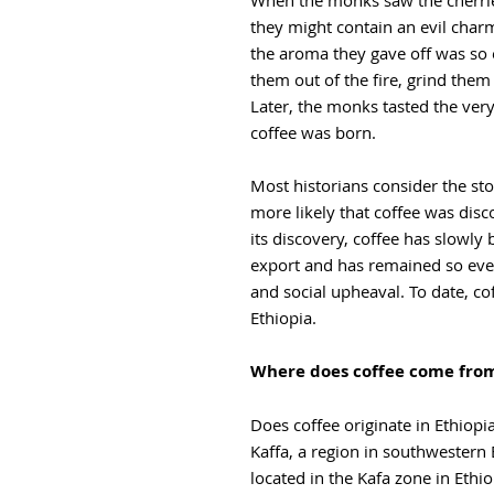
When the monks saw the cherries
they might contain an evil cha
the aroma they gave off was so 
them out of the fire, grind them
Later, the monks tasted the very 
coffee was born.
Most historians consider the sto
more likely that coffee was disc
its discovery, coffee has slowl
export and has remained so eve
and social upheaval. To date, c
Ethiopia.
Where does coffee come fro
Does coffee originate in Ethiopia
Kaffa, a region in southwestern 
located in the Kafa zone in Ethio