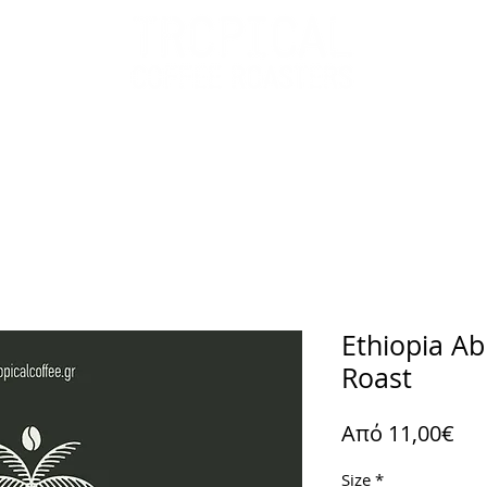
όντα
Green Coffee
Χονδρική
H Εταιρεία 
Ethiopia Ab
Roast
Τιμ
Από
11,00€
Έκ
Size
*