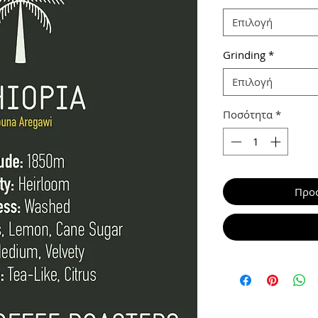
Επιλογή
Grinding
*
Επιλογή
Ποσότητα
*
Προσ