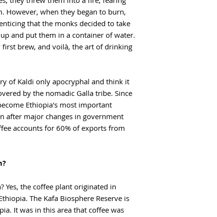
, they threw them into a fire, fearing
rm. However, when they began to burn,
enticing that the monks decided to take
 up and put them in a container of water.
first brew, and voilà, the art of drinking
ry of Kaldi only apocryphal and think it
overed by the nomadic Galla tribe. Since
y become Ethiopia's most important
n after major changes in government
offee accounts for 60% of exports from
m?
? Yes, the coffee plant originated in
Ethiopia. The Kafa Biosphere Reserve is
pia. It was in this area that coffee was