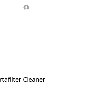
Σύνδεση
μας
FAQ
Επικοινωνία
afilter Cleaner