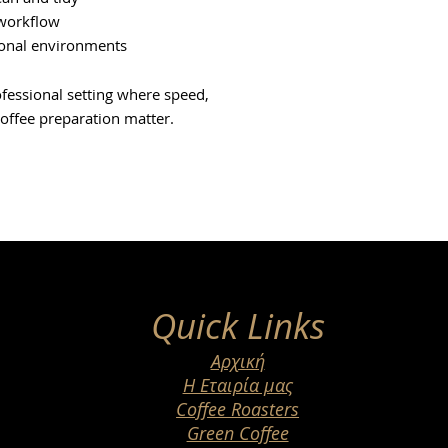
 workflow
ional environments
ofessional setting where speed,
coffee preparation matter.
Quick Links
Αρχική
Η Εταιρία μας
Coffee Roasters
Green Coffee