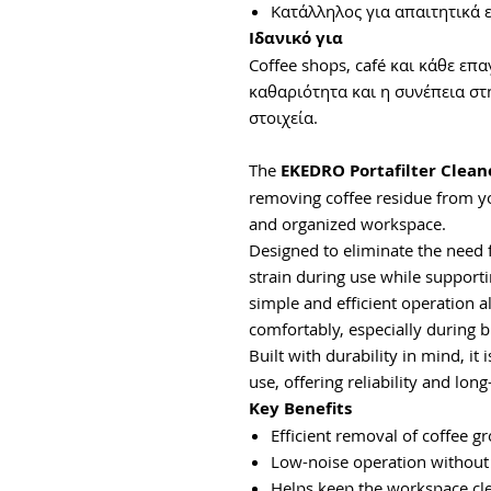
Κατάλληλος για απαιτητικά 
Ιδανικό για
Coffee shops, café και κάθε επ
καθαριότητα και η συνέπεια σ
στοιχεία.
The
EKEDRO Portafilter Clean
removing coffee residue from you
and organized workspace.
Designed to eliminate the need 
strain during use while support
simple and efficient operation a
comfortably, especially during b
Built with durability in mind, it
use, offering reliability and lon
Key Benefits
Efficient removal of coffee g
Low-noise operation without
Helps keep the workspace cl