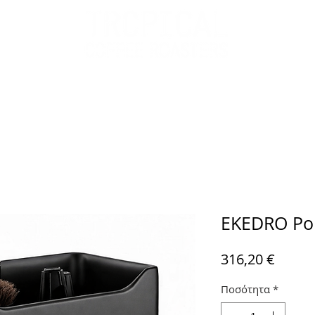
όντα
Green Coffee
Χονδρική
H Εταιρεία 
EKEDRO Port
Τιμή
316,20 €
Ποσότητα
*