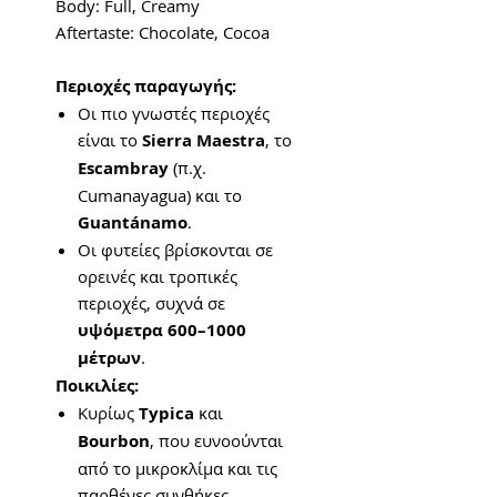
Body: Full, Creamy
Aftertaste: Chocolate, Cocoa
Περιοχές παραγωγής:
Οι πιο γνωστές περιοχές
είναι το
Sierra Maestra
, το
Escambray
(π.χ.
Cumanayagua) και το
Guantánamo
.
Οι φυτείες βρίσκονται σε
ορεινές και τροπικές
περιοχές, συχνά σε
υψόμετρα 600–1000
μέτρων
.
Ποικιλίες:
Κυρίως
Typica
και
Bourbon
, που ευνοούνται
από το μικροκλίμα και τις
παρθένες συνθήκες